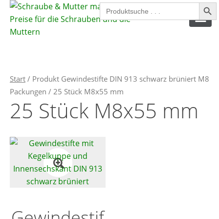
Search Button
Search
for:
SPAX SCHRAUBEN
Start
/ Produkt Gewindestifte DIN 913 schwarz brüniert M8
SPANPLATTENSCHRAUBEN
Packungen / 25 Stück M8x55 mm
25 Stück M8x55 mm
INNENSECHSKANTSCHRAUBEN
AUSSENSECHSKANTSCHRAUBEN
MUTTERN
SICHERUNGSMUTTERN
UNTERLEGSCHEIBEN
Gewindestif
FEDERRINGE