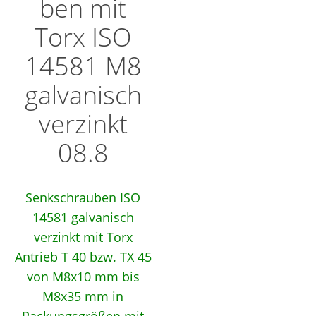
ben mit
GEWINDESTANGEN
Torx ISO
14581 M8
GEWINDESTIFTE
galvanisch
SALE
verzinkt
WARENKORB
08.8
KASSE
ANMELDEN
Senkschrauben ISO
Search Butto
Search
14581 galvanisch
for:
verzinkt mit Torx
Antrieb T 40 bzw. TX 45
von M8x10 mm bis
M8x35 mm in