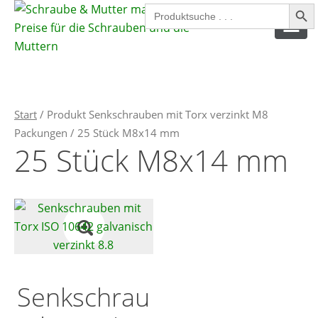
Search Button
Search
for:
SPAX SCHRAUBEN
Start
/ Produkt Senkschrauben mit Torx verzinkt M8
SPANPLATTENSCHRAUBEN
Packungen / 25 Stück M8x14 mm
25 Stück M8x14 mm
INNENSECHSKANTSCHRAUBEN
AUSSENSECHSKANTSCHRAUBEN
MUTTERN
SICHERUNGSMUTTERN
UNTERLEGSCHEIBEN
Senkschrau
FEDERRINGE