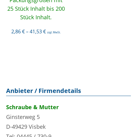
Packungsgrößen mit
25 Stück Inhalt bis 200
Stück Inhalt.
2,86
€
–
41,53
€
zzgl. MwSt.
Anbieter / Firmendetails
Schraube & Mutter
Ginsterweg 5
D-49429 Visbek
Tel: 04445 / 730-9