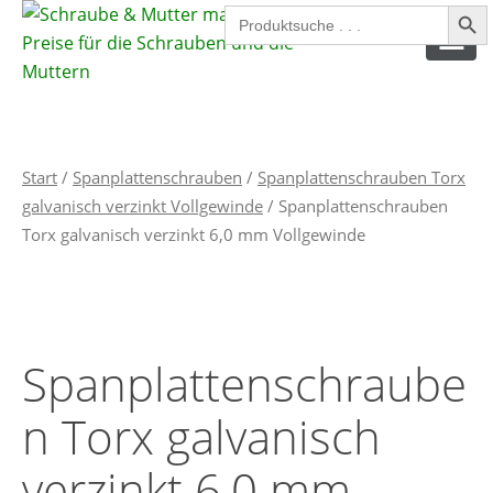
Search Button
Search
for:
SPAX SCHRAUBEN
Start
/
Spanplattenschrauben
/
Spanplattenschrauben Torx
SPANPLATTENSCHRAUBEN
galvanisch verzinkt Vollgewinde
/ Spanplattenschrauben
INNENSECHSKANTSCHRAUBEN
Torx galvanisch verzinkt 6,0 mm Vollgewinde
AUSSENSECHSKANTSCHRAUBEN
MUTTERN
Spanplattenschraube
SICHERUNGSMUTTERN
n Torx galvanisch
UNTERLEGSCHEIBEN
verzinkt 6,0 mm
FEDERRINGE