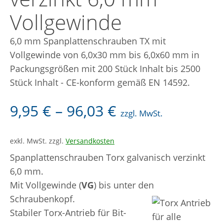
Vollgewinde
GEWINDESTANGEN
6,0 mm Spanplattenschrauben TX mit
GEWINDESTIFTE
Vollgewinde von 6,0x30 mm bis 6,0x60 mm in
SALE
Packungsgrößen mit 200 Stück Inhalt bis 2500
Stück Inhalt - CE-konform gemäß EN 14592.
WARENKORB
9,95
€
–
96,03
€
KASSE
zzgl. MwSt.
ANMELDEN
exkl. MwSt.
zzgl.
Versandkosten
Search Butto
Search
for:
Spanplattenschrauben Torx galvanisch verzinkt
6,0 mm.
Mit Vollgewinde (
VG
) bis unter den
Schraubenkopf.
Stabiler Torx-Antrieb für Bit-