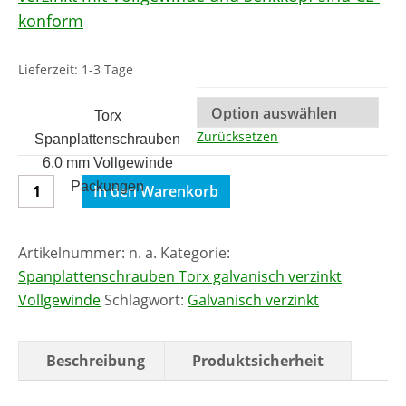
Lieferzeit:
1-3 Tage
Torx
Zurücksetzen
Spanplattenschrauben
6,0 mm Vollgewinde
Spanplattenschrauben
Packungen
In den Warenkorb
Torx
galvanisch
Artikelnummer:
n. a.
Kategorie:
verzinkt
Spanplattenschrauben Torx galvanisch verzinkt
6,0
Vollgewinde
Schlagwort:
Galvanisch verzinkt
mm
Vollgewinde
Menge
Beschreibung
Produktsicherheit