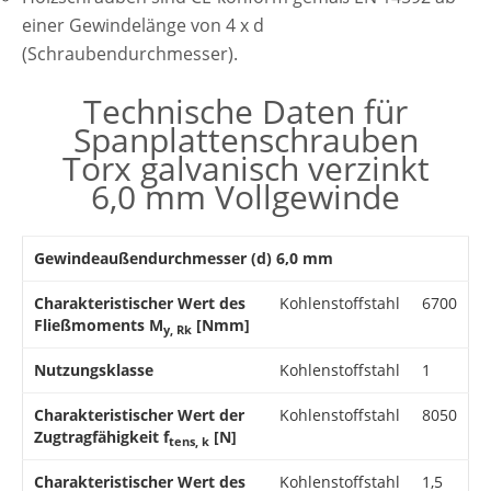
einer Gewindelänge von 4 x d
(Schraubendurchmesser).
Technische Daten für
Spanplattenschrauben
Torx galvanisch verzinkt
6,0 mm Vollgewinde
Gewindeaußendurchmesser (d) 6,0 mm
Charakteristischer Wert des
Kohlenstoffstahl
6700
Fließmoments M
[Nmm]
y, Rk
Nutzungsklasse
Kohlenstoffstahl
1
Charakteristischer Wert der
Kohlenstoffstahl
8050
Zugtragfähigkeit f
[N]
tens, k
Charakteristischer Wert des
Kohlenstoffstahl
1,5