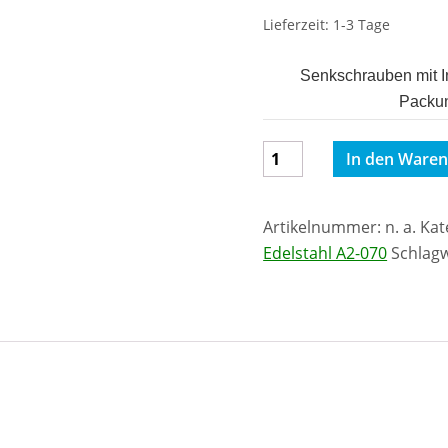
Lieferzeit:
1-3 Tage
Senkschrauben mit 
Packu
Senkschrauben
In den Ware
mit
Innensechskant
Artikelnummer:
n. a.
Kat
M8
Edelstahl A2-070
Schlag
DIN
7991
Edelstahl
A2-
070
Menge