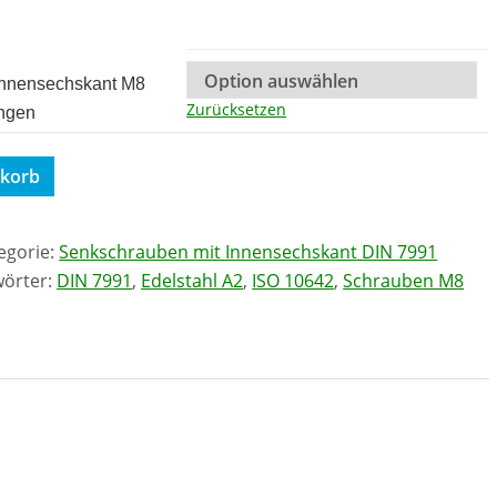
Innensechskant M8
Zurücksetzen
ngen
nkorb
egorie:
Senkschrauben mit Innensechskant DIN 7991
wörter:
DIN 7991
,
Edelstahl A2
,
ISO 10642
,
Schrauben M8