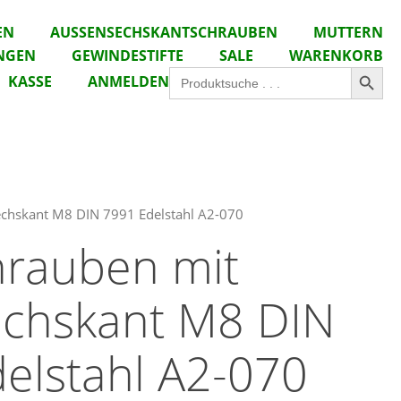
EN
AUSSENSECHSKANTSCHRAUBEN
MUTTERN
NGEN
GEWINDESTIFTE
SALE
WARENKORB
Search Button
Search
KASSE
ANMELDEN
for:
echskant M8 DIN 7991 Edelstahl A2-070
hrauben mit
echskant M8 DIN
elstahl A2-070