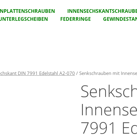
ANPLATTENSCHRAUBEN
INNENSECHSKANTSCHRAUB
UNTERLEGSCHEIBEN
FEDERRINGE
GEWINDESTA
chskant DIN 7991 Edelstahl A2-070
/ Senkschrauben mit Innens
Senksc
Innens
7991 Ed