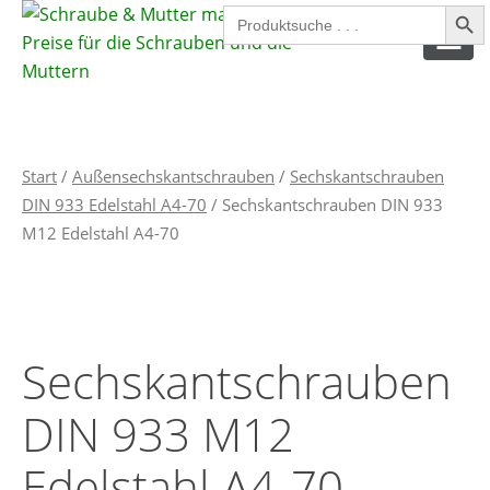
Search Button
Search
for:
SPAX SCHRAUBEN
Start
/
Außensechskantschrauben
/
Sechskantschrauben
SPANPLATTENSCHRAUBEN
DIN 933 Edelstahl A4-70
/ Sechskantschrauben DIN 933
INNENSECHSKANTSCHRAUBEN
M12 Edelstahl A4-70
AUSSENSECHSKANTSCHRAUBEN
MUTTERN
Sechskantschrauben
SICHERUNGSMUTTERN
DIN 933 M12
UNTERLEGSCHEIBEN
Edelstahl A4-70
FEDERRINGE