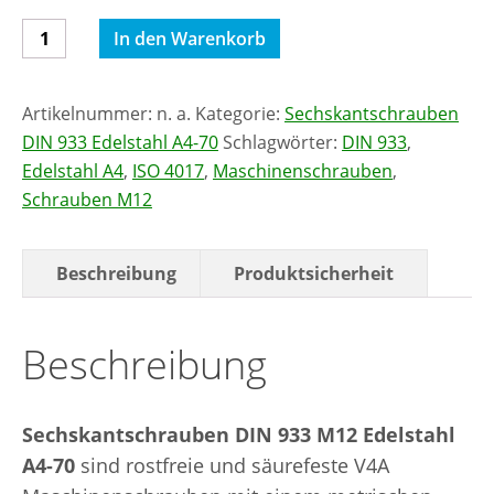
Sechskantschrauben
In den Warenkorb
DIN
933
Artikelnummer:
n. a.
Kategorie:
Sechskantschrauben
M12
DIN 933 Edelstahl A4-70
Schlagwörter:
DIN 933
,
Edelstahl
Edelstahl A4
,
ISO 4017
,
Maschinenschrauben
,
A4-
Schrauben M12
70
Menge
Beschreibung
Produktsicherheit
Beschreibung
Sechskantschrauben DIN 933 M12 Edelstahl
A4-70
sind rostfreie und säurefeste V4A