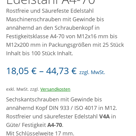
Rostfreie und Säurefeste Edelstahl
GEWINDESTANGEN
Maschinenschrauben mit Gewinde bis
GEWINDESTIFTE
annähernd an den Schraubenkopf in
Festigkeitsklasse A4-70 von M12x16 mm bis
SALE
M12x200 mm in Packungsgrößen mit 25 Stück
Inhalt bis 100 Stück Inhalt.
WARENKORB
KASSE
18,05
€
–
44,73
€
zzgl. MwSt.
ANMELDEN
Search Butto
exkl. MwSt.
zzgl.
Versandkosten
Search
for:
Sechskantschrauben mit Gewinde bis
annähernd Kopf DIN 933 / ISO 4017 in M12.
Rostfreier und säurefester Edelstahl
V4A
in
Güte/ Festigkeit
A4-70
.
Mit Schlüsselweite 17 mm.